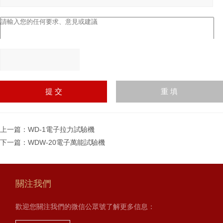
請輸入計算結果（填寫阿
拉伯數字），如：三加四
=7
上一篇：
WD-1電子拉力試驗機
下一篇：
WDW-20電子萬能試驗機
關注我們
歡迎您關注我們的微信公眾號了解更多信息：