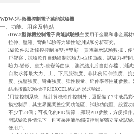
WDW-5型微機控制
電子萬能試驗機
一、功能、用途及特點
1.
WDW-5型微機控制
電子萬能試驗機
主要用于金屬和非金屬材
拉伸、壓縮、彎曲試驗等力學性能測試和分析研究。
2.
試驗軟件以及觸摸控制屏
雙控
雙顯，實時顯示試驗數據，便
戶觀察，試驗軟件自動繪制試驗力
-位移曲線、試驗力-時間
驗力-變形、應力-應變等曲線，測試結束后自動存檔，測試
自動求算最大力、上、下屈服強度、非比例延伸強度、抗
度、抗壓強度、彎曲強度、彈性模量、延伸率等性能參數。
結果按照試驗標準以EXCEL格式的形式輸出。
3.
采用
雙控制系統，除計算機軟件控制
外
，
還配備了
7寸液晶彩
摸控制屏，其主界面調整空間功能區、試驗功能區、設置功
不少于23個；
可視化的
PID調節，顯現PID參數，方便操作
開試驗軟件情況下，也可采用
液晶觸摸控制屏獨立完成試驗
便用戶。