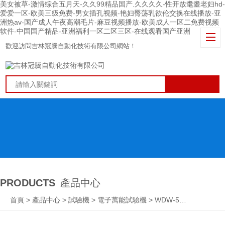
美女被草-激情综合五月天-久久99精品国产.久久久久-性开放耄耋老妇hd-
爱爱一区-欧美三级免费-男女插孔视频-艳妇臀荡乳欲伦交换在线播放-亚
洲热av-国产成人午夜高潮毛片-麻豆视频播放-欧美成人一区二免费视频
软件-中国国产精品-亚洲福利一区二区三区-在线观看国产亚洲
歡迎訪問吉林冠騰自動化技術有限公司網站！
PRODUCTS
產品中心
首頁
>
產品中心
>
試驗機
>
電子萬能試驗機
> WDW-5電子萬能試驗機