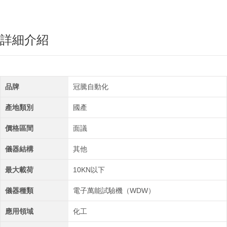
詳細介紹
品牌
冠騰自動化
產地類別
國產
價格區間
面議
儀器結構
其他
最大載荷
10KN以下
儀器種類
電子萬能試驗機（WDW）
應用領域
化工