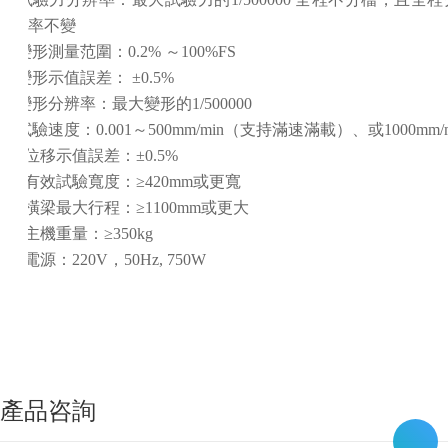
率不變
6.
變形測量范圍：
0.2% ～100%FS
7.
變形示值誤差
：
±0.5%
8.
變形分辨率：最大變形的
1/500000
9.
試驗速度：
0.001～500mm/min（支持滿速滿載）、或1000mm/m
10.
位移示值誤差
：
±0.5%
11.
有效試驗寬度：
≥42
0mm
或更寬
12.
橫梁最大行程：
≥
1
1
00mm
或更大
13.
主機重量：
≥35
0kg
14.
電源
：
22
0V，50Hz,
750
W
產品咨詢